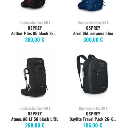
Rucksäcke über 50 L
Rucksäcke über 50 L
OSPREY
OSPREY
Aether Plus 85 black S/M großer Trekkingrucksack
Ariel 65L ceramic blue
380,00 €
300,00 €
Rucksäcke über 50 L
Rucksäcke bis 30 L
OSPREY
OSPREY
Atmos AG LT 50 black L/XL
Daylite Travel Pack 26+6 black Handgepäck
260,00 €
105,00 €