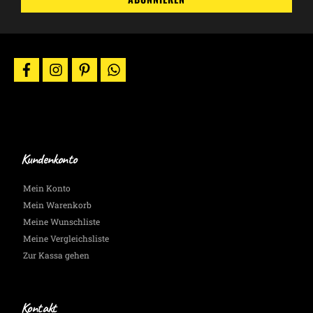
Aktionen
&
News
per
E-
facebook
instagram
pinterest
whatsapp
Mail.
Wir
halten
Dich
auf
dem
Laufenden.
Kundenkonto
Mein Konto
Mein Warenkorb
Meine Wunschliste
Meine Vergleichsliste
Zur Kassa gehen
Kontakt