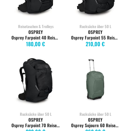
Reisetaschen & Trolleys
Rucksäcke über 50 L
OSPREY
OSPREY
Osprey Farpoint 40 Reiserucksack, schwarz
Osprey Farpoint 55 Reiserucksack, schwarz
180,00 €
210,00 €
Rucksäcke über 50 L
Rucksäcke über 50 L
OSPREY
OSPREY
Osprey Farpoint 70 Reiserucksack, schwarz
Osprey Sojourn 60 Reiserucksack Trolley, koseret green