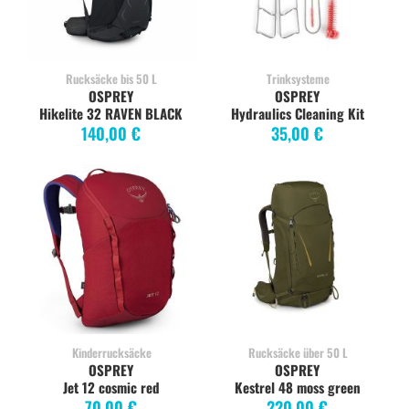
Rucksäcke bis 50 L
Trinksysteme
OSPREY
OSPREY
Hikelite 32 RAVEN BLACK
Hydraulics Cleaning Kit
140,00 €
35,00 €
Kinderrucksäcke
Rucksäcke über 50 L
OSPREY
OSPREY
Jet 12 cosmic red
Kestrel 48 moss green
70,00 €
220,00 €