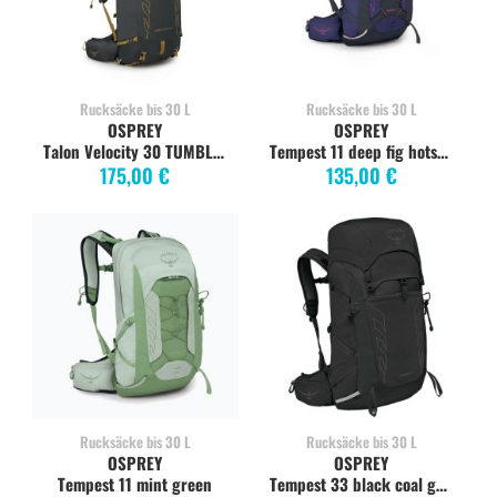
Rucksäcke bis 30 L
Rucksäcke bis 30 L
OSPREY
OSPREY
Talon Velocity 30 TUMBLEWEED L-XL
Tempest 11 deep fig hotspot pink
175,00 €
135,00 €
Rucksäcke bis 30 L
Rucksäcke bis 30 L
OSPREY
OSPREY
Tempest 11 mint green
Tempest 33 black coal grey