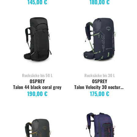
145,00 €
180,00 €
Rucksäcke bis 50 L
Rucksäcke bis 30 L
OSPREY
OSPREY
Talon 44 black coral grey
Talon Velocity 30 nocturnal blue S/M
190,00 €
175,00 €