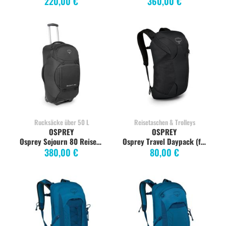
220,00 €
360,00 €
Rucksäcke über 50 L
Reisetaschen & Trolleys
OSPREY
OSPREY
Osprey Sojourn 80 Reiserucksack Trolley, schwarz
Osprey Travel Daypack (für Farpoint/Fairview), schwarz
380,00 €
80,00 €