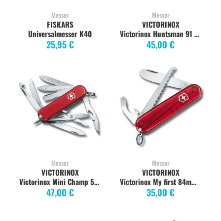
Messer
Messer
FISKARS
VICTORINOX
Universalmesser K40
Victorinox Huntsman 91 mm, 15 Funktionen, rot
25,95 €
45,00 €
Messer
Messer
VICTORINOX
VICTORINOX
Victorinox Mini Champ 58 mm, 18 Funktionen, rot
Victorinox My first 84mm rot
47,00 €
35,00 €