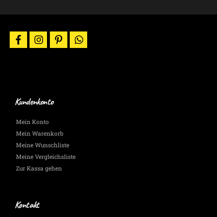
&
News
per
E-
facebook
instagram
pinterest
whatsapp
Mail.
Wir
halten
Dich
auf
dem
Laufenden.
Kundenkonto
Mein Konto
Mein Warenkorb
Meine Wunschliste
Meine Vergleichsliste
Zur Kassa gehen
Kontakt