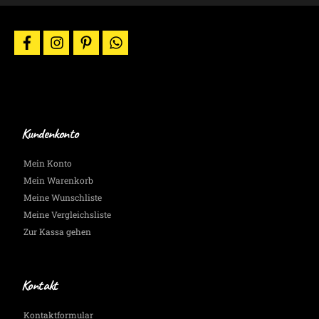
News
per
E-
facebook
instagram
pinterest
whatsapp
Mail.
Wir
halten
Dich
auf
dem
Laufenden.
Kundenkonto
Mein Konto
Mein Warenkorb
Meine Wunschliste
Meine Vergleichsliste
Zur Kassa gehen
Kontakt
Kontaktformular