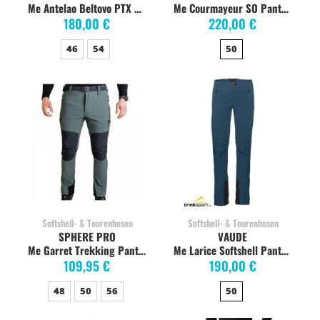
Me Antelao Beltovo PTX Pants black
Me Courmayeur SO Pants black
180,00 €
220,00 €
46
54
50
Softshell- & Tourenhosen
Softshell- & Tourenhosen
SPHERE PRO
VAUDE
Me Garret Trekking Pants brea/carbon
Me Larice Softshell Pants baltic sea
109,95 €
190,00 €
48
50
56
50