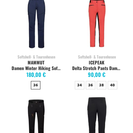
Softshell- & Tourenhosen
Softshell- & Tourenhosen
MAMMUT
ICEPEAK
Damen Winter Hiking Softshell Pants, marine
Delta Stretch Pants Damen, korallenrot
180,00 €
90,00 €
36
34
36
38
40