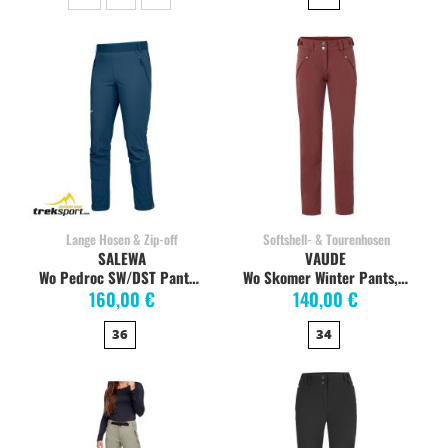
Lange Hosen & Zip-off
Softshell- & Tourenhosen
SALEWA
VAUDE
Wo Pedroc SW/DST Pants poseidon
Wo Skomer Winter Pants, dark cherry
160,00 €
140,00 €
36
34