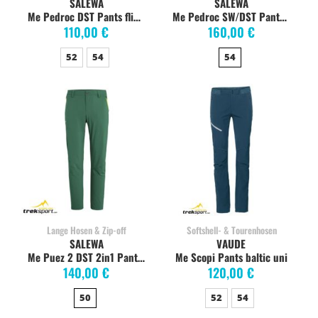
SALEWA
SALEWA
Me Pedroc DST Pants flint stone
Me Pedroc SW/DST Pants quiet shade
110,00 €
160,00 €
52
54
54
Lange Hosen & Zip-off
Softshell- & Tourenhosen
SALEWA
VAUDE
Me Puez 2 DST 2in1 Pants myrtle
Me Scopi Pants baltic uni
140,00 €
120,00 €
50
52
54