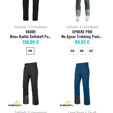
Softshell- & Tourenhosen
Softshell- & Tourenhosen
VAUDE
SPHERE PRO
Mens Badile Softshell Pants, black/black
Wo Agner Trekking Pants laurel/gris baikal
150,00 €
99,95 €
50
38
40
42
Softshell- & Tourenhosen
Lange Hosen & Zip-off