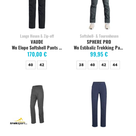
Lange Hosen & Zip-off
Softshell- & Tourenhosen
VAUDE
SPHERE PRO
Wo Elope Softshell Pants black
Wo Estibaliz Trekking Pants gris baikal
170,00 €
99,95 €
40
42
38
40
42
44