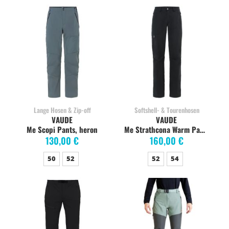
Lange Hosen & Zip-off
Softshell- & Tourenhosen
VAUDE
VAUDE
Me Scopi Pants, heron
Me Strathcona Warm Pants black
130,00 €
160,00 €
50
52
52
54