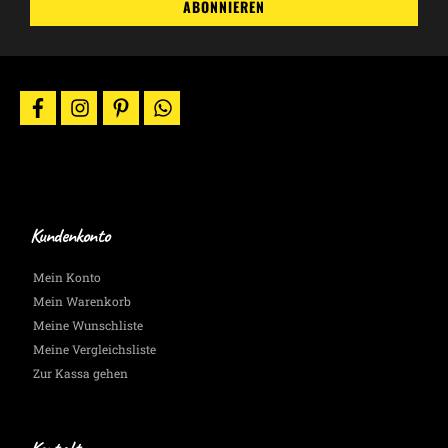
ABONNIEREN
Aktionen
&
News
per
E-
facebook
instagram
pinterest
whatsapp
Mail.
Wir
halten
Dich
auf
dem
Laufenden.
Kundenkonto
Mein Konto
Mein Warenkorb
Meine Wunschliste
Meine Vergleichsliste
Zur Kassa gehen