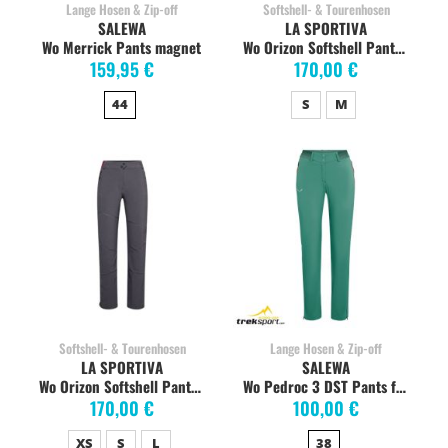
Lange Hosen & Zip-off
Softshell- & Tourenhosen
SALEWA
LA SPORTIVA
Wo Merrick Pants magnet
Wo Orizon Softshell Pants night sky
159,95 €
170,00 €
44
S
M
Softshell- & Tourenhosen
Lange Hosen & Zip-off
LA SPORTIVA
SALEWA
Wo Orizon Softshell Pants onyx/redwood
Wo Pedroc 3 DST Pants feldspar green
170,00 €
100,00 €
XS
S
L
38