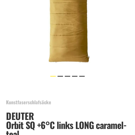
Skip
to
the
beginning
Kunstfaserschlafsäcke
of
DEUTER
the
images
Orbit SQ +6°C links LONG caramel-
gallery
teal