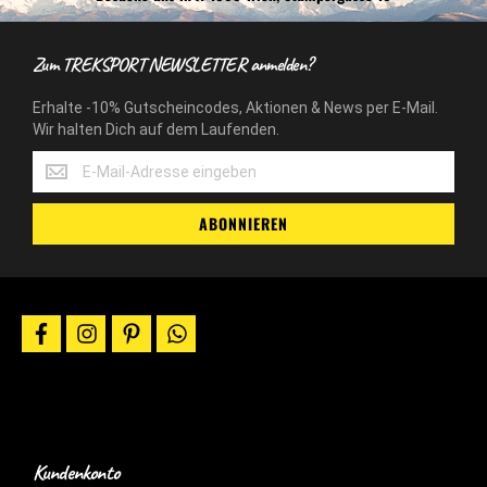
Zum TREKSPORT NEWSLETTER anmelden?
Erhalte -10% Gutscheincodes, Aktionen & News per E-Mail.
Wir halten Dich auf dem Laufenden.
Erhalte
-10%
Gutscheincodes,
ABONNIEREN
Aktionen
&
News
per
E-
facebook
instagram
pinterest
whatsapp
Mail.
Wir
halten
Dich
auf
dem
Laufenden.
Kundenkonto