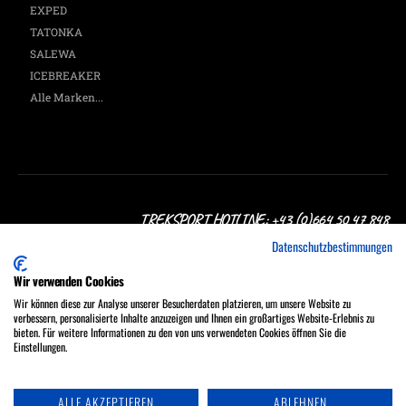
EXPED
TATONKA
SALEWA
ICEBREAKER
Alle Marken...
TREKSPORT HOTLINE: +43 (0)664 50 47 848
Datenschutzbestimmungen
Wir verwenden Cookies
Wir können diese zur Analyse unserer Besucherdaten platzieren, um unsere Website zu
verbessern, personalisierte Inhalte anzuzeigen und Ihnen ein großartiges Website-Erlebnis zu
Treksport Outdoor Shop, A-1060 Wien, Stumpergasse 16
bieten. Für weitere Informationen zu den von uns verwendeten Cookies öffnen Sie die
MO - FR 9:30 - 18:00, SA 9:30 - 17:00 Uhr
Einstellungen.
Tel.: +43 (0)664 50 47 848
ALLE AKZEPTIEREN
ABLEHNEN