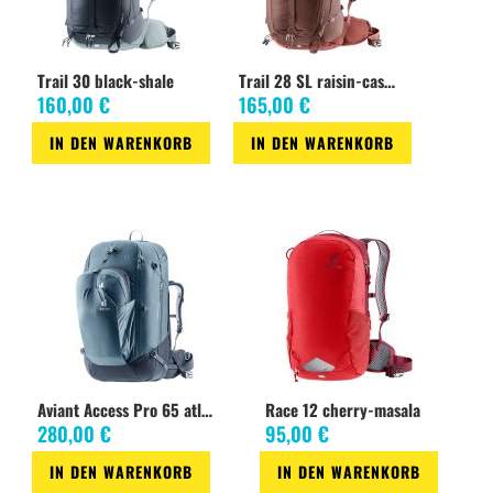
Gewicht: 1400 g + 60g Packsack
Maße: 230 / 80 / 80 (H x B x T) cm
Füllmaterial: HIGH-LOFT HOLLOWFIBRE
Innenmaterial: POPLIN PES CO
Trail 30 black-shale
Trail 28 SL raisin-caspia
Außenmaterial: 50D PES RIPSTOP PONGEE, POPLIN PES CO
160,00 €
165,00 €
Länge: 230 cm
Schulterbreite: 80 cm
IN DEN WARENKORB
IN DEN WARENKORB
Körpergröße bis: 200 cm
Zur
Zur
Fußbreite: 80 cm
Wunschliste
Wunschliste
Packmaß: 22 cm x 41 cm
Aviant Access Pro 65 atlantic-ink
Race 12 cherry-masala
280,00 €
95,00 €
IN DEN WARENKORB
IN DEN WARENKORB