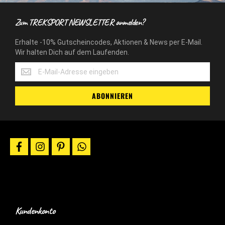
Zum TREKSPORT NEWSLETTER anmelden?
Erhalte -10% Gutscheincodes, Aktionen & News per E-Mail.
Wir halten Dich auf dem Laufenden.
Erhalte
-10%
Gutscheincodes,
ABONNIEREN
Aktionen
&
News
per
E-
facebook
instagram
pinterest
whatsapp
Mail.
Wir
halten
Dich
auf
dem
Laufenden.
Kundenkonto