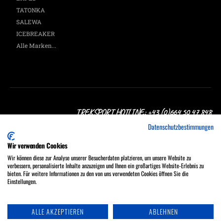
TATONKA
SALEWA
ICEBREAKER
Alle Marken...
TREKSPORT HOTLINE: +43 (0)664 50 47 848
Datenschutzbestimmungen
Wir verwenden Cookies
Wir können diese zur Analyse unserer Besucherdaten platzieren, um unsere Website zu
verbessern, personalisierte Inhalte anzuzeigen und Ihnen ein großartiges Website-Erlebnis zu
Treksport Outdoor Shop, A-1060 Wien, Stumpergasse 16
bieten. Für weitere Informationen zu den von uns verwendeten Cookies öffnen Sie die
MO - FR 9:30 - 18:00, SA 9:30 - 17:00 Uhr
Einstellungen.
Tel.: +43 (0)664 50 47 848
ALLE AKZEPTIEREN
ABLEHNEN