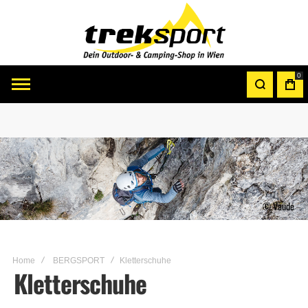
0
© Vaude
Home
BERGSPORT
Kletterschuhe
Kletterschuhe