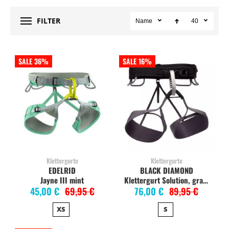
FILTER
Name
40
SALE 36%
SALE 16%
Klettergurte
Klettergurte
EDELRID
BLACK DIAMOND
Jayne III mint
Klettergurt Solution, granite
45,00 €
69,95 €
76,00 €
89,95 €
XS
S