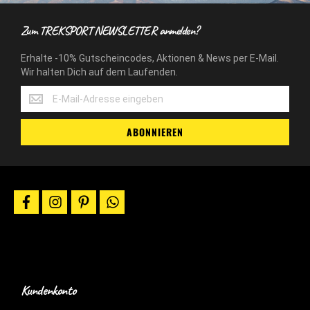
Zum TREKSPORT NEWSLETTER anmelden?
Erhalte -10% Gutscheincodes, Aktionen & News per E-Mail.
Wir halten Dich auf dem Laufenden.
Erhalte
-10%
Gutscheincodes,
ABONNIEREN
Aktionen
&
News
per
E-
facebook
instagram
pinterest
whatsapp
Mail.
Wir
halten
Dich
auf
dem
Laufenden.
Kundenkonto