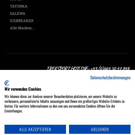
TATONKA
SALEWA
ICEBREAKER
Alle Marken...
TREKSPORT HOTLINE: +43 (0)664 50 47 848
Datenschutzbestimmungen
Wir verwenden Cookies
Wir können diese zur Analyse unserer Besucherdaten platzieren, um unsere Website zu
verbessern, personalisierte Inhalte anzuzeigen und Ihnen ein großartiges Website-Erlebnis zu
Treksport Outdoor Shop, A-1060 Wien, Stumpergasse 16
bieten. Für weitere Informationen zu den von uns verwendeten Cookies öffnen Sie die
MO - FR 9:30 - 18:00, SA 9:30 - 17:00 Uhr
Einstellungen.
Tel.: +43 (0)664 50 47 848
ALLE AKZEPTIEREN
ABLEHNEN