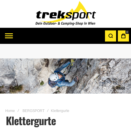
0
© Vaude
Home
BERGSPORT
Klettergurte
Klettergurte