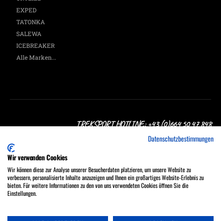
EXPED
TATONKA
SALEWA
ICEBREAKER
Alle Marken...
TREKSPORT HOTLINE: +43 (0)664 50 47 848
Datenschutzbestimmungen
Wir verwenden Cookies
Wir können diese zur Analyse unserer Besucherdaten platzieren, um unsere Website zu
verbessern, personalisierte Inhalte anzuzeigen und Ihnen ein großartiges Website-Erlebnis zu
Treksport Outdoor Shop, A-1060 Wien, Stumpergasse 16
bieten. Für weitere Informationen zu den von uns verwendeten Cookies öffnen Sie die
MO - FR 9:30 - 18:00, SA 9:30 - 17:00 Uhr
Einstellungen.
Tel.: +43 (0)664 50 47 848