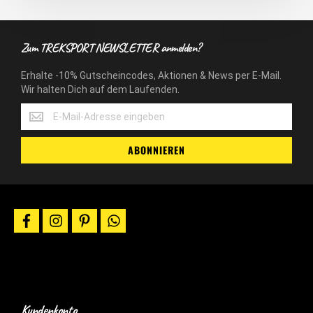
Zum TREKSPORT NEWSLETTER anmelden?
Erhalte -10% Gutscheincodes, Aktionen & News per E-Mail.
Wir halten Dich auf dem Laufenden.
Erhalte
-10%
Gutscheincodes,
ABONNIEREN
Aktionen
&
News
per
E-
facebook
instagram
pinterest
whatsapp
Mail.
Wir
halten
Dich
auf
dem
Laufenden.
Kundenkonto