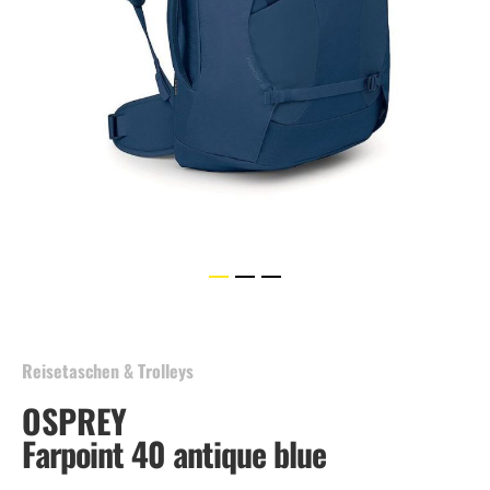
Skip
to
the
beginning
Reisetaschen & Trolleys
of
OSPREY
the
images
Farpoint 40 antique blue
gallery