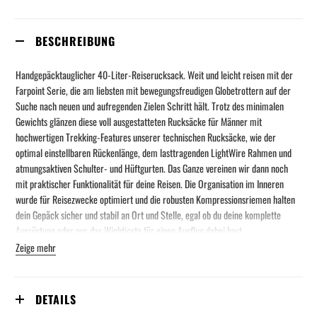
BESCHREIBUNG
Handgepäcktauglicher 40-Liter-Reiserucksack. Weit und leicht reisen mit der
Farpoint Serie, die am liebsten mit bewegungsfreudigen Globetrottern auf der
Suche nach neuen und aufregenden Zielen Schritt hält. Trotz des minimalen
Gewichts glänzen diese voll ausgestatteten Rucksäcke für Männer mit
hochwertigen Trekking-Features unserer technischen Rucksäcke, wie der
optimal einstellbaren Rückenlänge, dem lasttragenden LightWire Rahmen und
atmungsaktiven Schulter- und Hüftgurten. Das Ganze vereinen wir dann noch
mit praktischer Funktionalität für deine Reisen. Die Organisation im Inneren
wurde für Reisezwecke optimiert und die robusten Kompressionsriemen halten
dein Gepäck sicher und stabil an Ort und Stelle, egal ob du deine komplette
Ausrüstung oder nur das Wichtigste für einen Ausflug dabei hast.
Zeige mehr
Der bequemste und funktionalste Rucksack, den sie mit auf ihre
Abenteuerreisen nehmen können und der noch dazu den meisten
Größenvorgaben für Handgepäck entspricht.
DETAILS