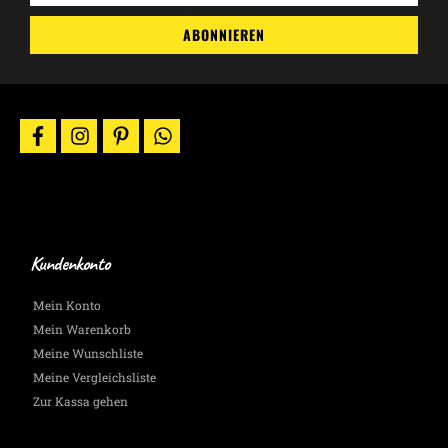
Gutscheincodes,
ABONNIEREN
Aktionen
&
News
per
E-
facebook
instagram
pinterest
whatsapp
Mail.
Wir
halten
Dich
auf
dem
Laufenden.
Kundenkonto
Mein Konto
Mein Warenkorb
Meine Wunschliste
Meine Vergleichsliste
Zur Kassa gehen