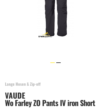
Skip
to
the
beginning
Lange Hosen & Zip-off
of
VAUDE
the
images
Wo Farley ZO Pants IV iron Short
gallery