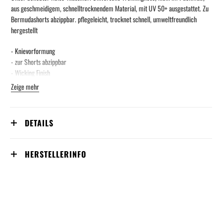
aus geschmeidigem, schnelltrocknendem Material, mit UV 50+ ausgestattet. Zu
Bermudashorts abzippbar. pflegeleicht, trocknet schnell, umweltfreundlich
hergestellt
- Knievorformung
- zur Shorts abzippbar
- Wicking Finish
- Seitentaschen mit RV und Flap
Zeige mehr
- Gesäßtaschen mit Flap
- Eingrifftaschen vorne
- Sicherheitstasche mit RV in der rechten Fronttasche
DETAILS
- Bund mit elastischen Einsätzen
- Kordelzug am Beinsaum
HERSTELLERINFO