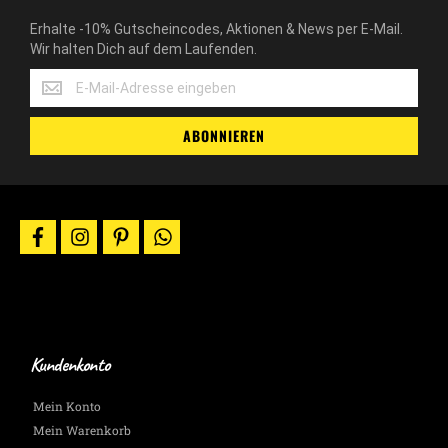
Erhalte -10% Gutscheincodes, Aktionen & News per E-Mail.
Wir halten Dich auf dem Laufenden.
Erhalte
-10%
Gutscheincodes,
ABONNIEREN
Aktionen
&
News
per
E-
facebook
instagram
pinterest
whatsapp
Mail.
Wir
halten
Dich
auf
dem
Laufenden.
Kundenkonto
Mein Konto
Mein Warenkorb