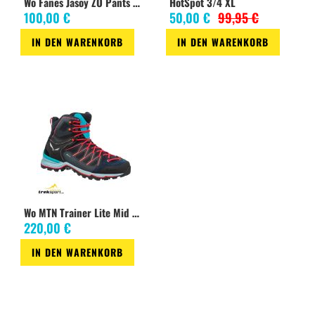
Wo Fanes Jasoy ZO Pants magnet
HotSpot 3/4 XL
100,00 €
50,00 €
99,95 €
IN DEN WARENKORB
IN DEN WARENKORB
Zur
Zur
Wunschliste
Wunschliste
Wo MTN Trainer Lite Mid GTX premium navy/blue
220,00 €
IN DEN WARENKORB
Zur
Wunschliste