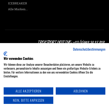
ICEBREAKER
Alle Marken...
TREKSPORT HOTLINE: +43 (0)664 50 47 848
Datenschutzbestimmungen
Wir verwenden Cookies
Wir können diese zur Analyse unserer Besucherdaten platzieren, um unsere Website zu
verbessern, personalisierte Inhalte anzuzeigen und Ihnen ein großartiges Website-Erlebnis zu
Treksport Outdoor Shop, A-1060 Wien, Stumpergasse 16
bieten. Für weitere Informationen zu den von uns verwendeten Cookies öffnen Sie die
MO - FR 9:30 - 18:00, SA 9:30 - 17:00 Uhr
Einstellungen.
Tel.: +43 (0)664 50 47 848
ALLE AKZEPTIEREN
ABLEHNEN
NEIN, BITTE ANPASSEN