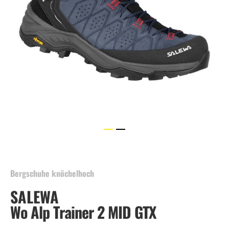
Skip
to
the
beginning
Bergschuhe knöchelhoch
of
SALEWA
the
images
Wo Alp Trainer 2 MID GTX
gallery