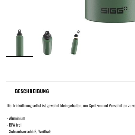
Skip
to
the
beginning
of
the
BESCHREIBUNG
images
gallery
Die Trinköffnung selbst ist gewohnt klein gehalten, um Spritzen und Verschütten zu 
- Aluminium
- BPA frei
- Schraubverschluß, Weithals