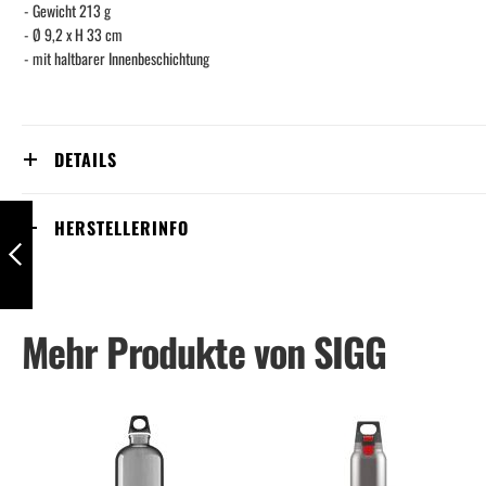
- Gewicht 213 g
- Ø 9,2 x H 33 cm
- mit haltbarer Innenbeschichtung
DETAILS
Trinkflasche Total
HERSTELLERINFO
Color One 1L,
transparent
Zurück
Mehr Produkte von SIGG