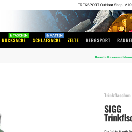
TREKSPORT Outdoor Shop | A1060
& TASCHEN
& MATTEN
RUCKSÄCKE
SCHLAFSÄCKE
ZELTE
BERGSPORT
RADRE
Newsletteranmeldung
wird monatlich mit
10%
Rabatt-Codes
belohnt!
Trinkflaschen
SIGG
Trinkfls
Die 'Wide Mouth Bo