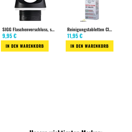
SIGG Flaschenverschluss, schwarz
Reinigungstabletten Clean
9,95 €
11,95 €
IN DEN WARENKORB
IN DEN WARENKORB
Zur
Zur
Zur
Zur
Wunschliste
Vergleichsliste
Wunschliste
Vergleichsliste