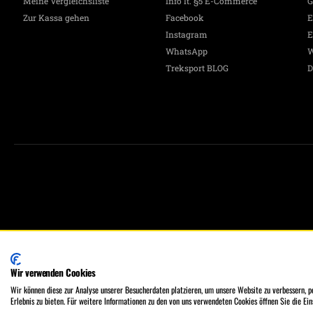
Meine Vergleichsliste
Info lt. §5 E-Commerce
G
Zur Kassa gehen
Facebook
E
Instagram
E
WhatsApp
W
Treksport BLOG
D
Treksport Outdoor Shop, A-1060 Wien, Stumpergasse 16
MO - FR 9:30 - 18:00, SA 9:30 - 17:00 Uhr
Wir verwenden Cookies
Tel.: +43 (0)664 50 47 848
Wir können diese zur Analyse unserer Besucherdaten platzieren, um unsere Website zu verbessern, pe
Erlebnis zu bieten. Für weitere Informationen zu den von uns verwendeten Cookies öffnen Sie die Ein