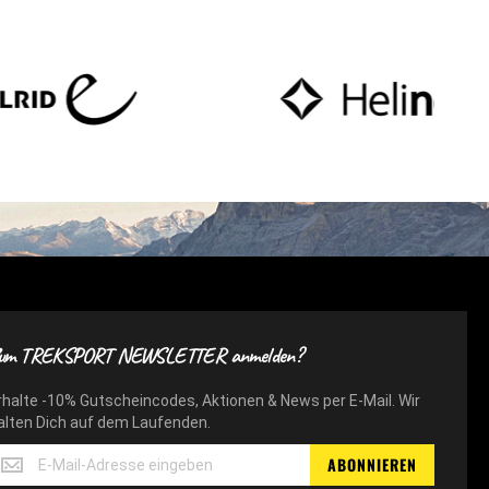
um TREKSPORT NEWSLETTER anmelden?
rhalte -10% Gutscheincodes, Aktionen & News per E-Mail. Wir
alten Dich auf dem Laufenden.
rhalte
ABONNIEREN
10%