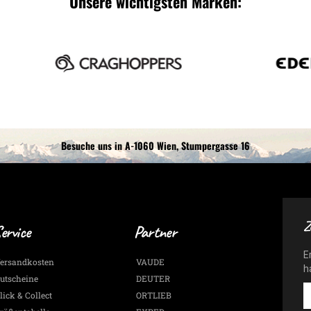
Unsere wichtigsten Marken:
Besuche uns in A-1060 Wien, Stumpergasse 16
Z
ervice
Partner
E
ersandkosten
VAUDE
h
utscheine
DEUTER
E
lick & Collect
ORTLIEB
-