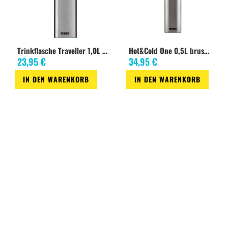
Trinkflasche Traveller 1,0L Alu
Hot&Cold One 0,5L brushed
23,95 €
34,95 €
IN DEN WARENKORB
IN DEN WARENKORB
Zur
Zur
Zur
Zur
Wunschliste
Vergleichsliste
Wunschliste
Vergleichsliste