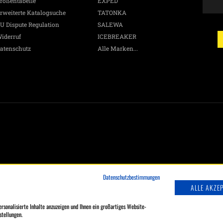
rößentabelle
EXPED
G
rweiterte Katalogsuche
TATONKA
A
&
U Dispute Regulation
SALEWA
N
iderruf
ICEBREAKER
p
atenschutz
Alle Marken...
E
Ma
W
h
D
a
d
L
Datenschutzbestimmungen
ALLE AKZE
rsonalisierte Inhalte anzuzeigen und Ihnen ein großartiges Website-
stellungen.