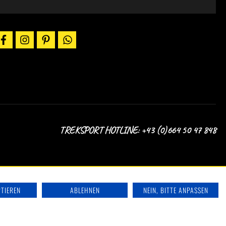
utscheincodes,
ktionen
ews
facebook
instagram
pinterest
whatsapp
er
-
il.
ir
alten
ich
uf
em
aufenden.
TREKSPORT HOTLINE: +43 (0)664 50 47 848
PTIEREN
ABLEHNEN
NEIN, BITTE ANPASSEN