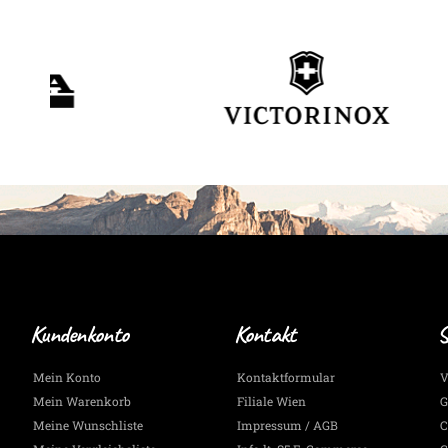
Kundenkonto
Kontakt
S
Mein Konto
Kontaktformular
V
Mein Warenkorb
Filiale Wien
G
Meine Wunschliste
Impressum / AGB
C