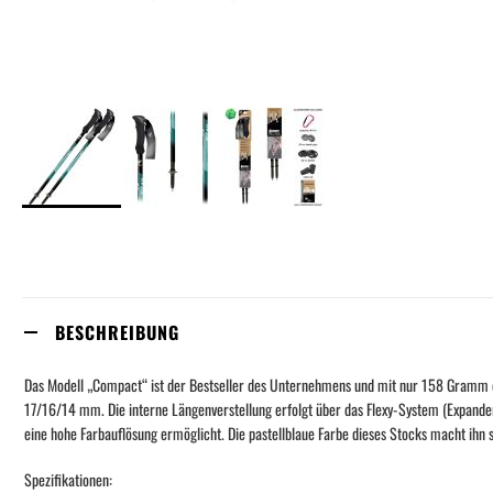
Skip
to
the
beginning
of
the
BESCHREIBUNG
images
gallery
Das Modell „Compact“ ist der Bestseller des Unternehmens und mit nur 158 Gramm d
17/16/14 mm. Die interne Längenverstellung erfolgt über das Flexy-System (Expander
eine hohe Farbauflösung ermöglicht. Die pastellblaue Farbe dieses Stocks macht ihn
Spezifikationen: