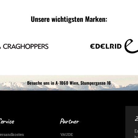
Unsere wichtigsten Marken:
Besuche uns in A-1060 Wien, Stumpergasse 16
Z
ervice
Partner
E
ersandkosten
VAUDE
h