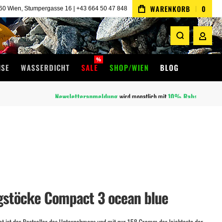
WARENKORB
0
 Wien, Stumpergasse 16 | +43 664 50 47 848
MEIN 
%
ISE
WASSERDICHT
SALE
SHOP/WIEN
BLOG
e
gstöcke Compact 3 ocean blue
t ist der Bestseller des Unternehmens und mit nur 158 Gramm der leichteste der