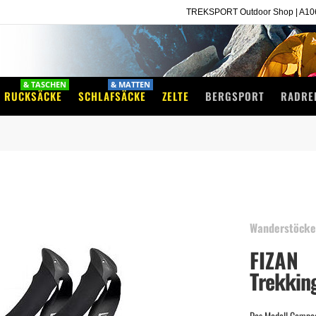
TREKSPORT Outdoor Shop | A1060
& TASCHEN
& MATTEN
RUCKSÄCKE
SCHLAFSÄCKE
ZELTE
BERGSPORT
RADRE
Newsletteranmeldung
wird monatlich mit
10%
Rabatt-Codes
belohnt!
Wanderstöck
FIZAN
Trekkin
Das Modell Compac