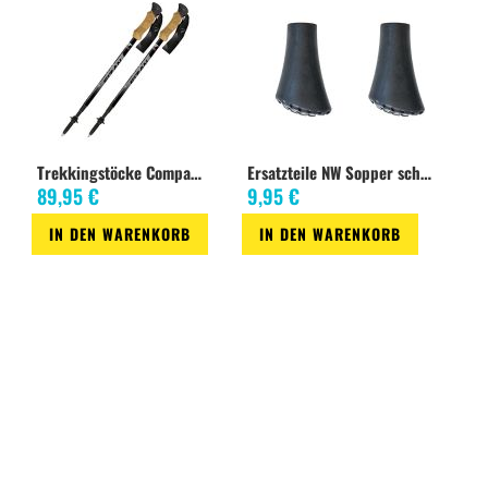
Trekkingstöcke Compact4
Ersatzteile NW Sopper schwarz
89,95 €
9,95 €
IN DEN WARENKORB
IN DEN WARENKORB
Zur
Zur
Zur
Zur
Wunschliste
Vergleichsliste
Wunschliste
Vergleichsliste