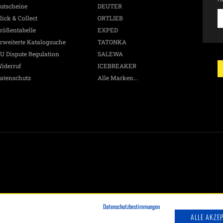
utscheine
DEUTER
E
lick & Collect
ORTLIEB
-
rößentabelle
EXPED
G
rweiterte Katalogsuche
TATONKA
A
&
U Dispute Regulation
SALEWA
N
iderruf
ICEBREAKER
p
atenschutz
Alle Marken...
E
Ma
W
h
D
a
d
L
Datenschutzbestimmungen
ALLE AKZE