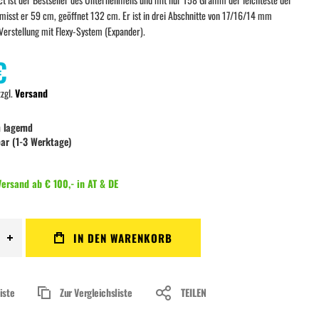
misst er 59 cm, geöffnet 132 cm. Er ist in drei Abschnitte von 17/16/14 mm
e Verstellung mit Flexy-System (Expander).
€
zzgl.
Versand
 lagernd
bar (1-3 Werktage)
ersand ab € 100,- in AT & DE
IN DEN WARENKORB
iste
Zur Vergleichsliste
TEILEN