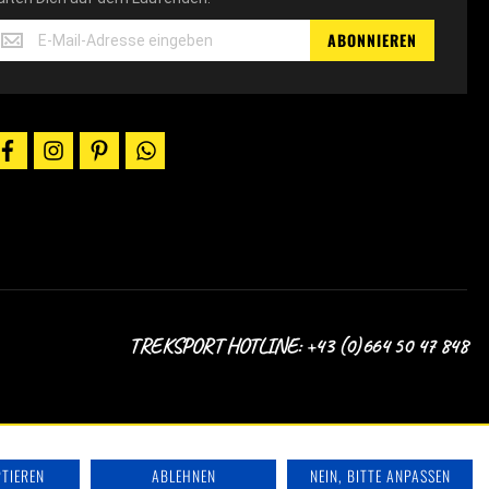
rhalte
ABONNIEREN
10%
utscheincodes,
ktionen
ews
facebook
instagram
pinterest
whatsapp
er
-
il.
ir
alten
ich
uf
em
aufenden.
TREKSPORT HOTLINE: +43 (0)664 50 47 848
PTIEREN
ABLEHNEN
NEIN, BITTE ANPASSEN