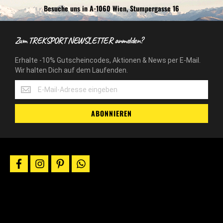
Besuche uns in A-1060 Wien, Stumpergasse 16
Zum TREKSPORT NEWSLETTER anmelden?
Erhalte -10% Gutscheincodes, Aktionen & News per E-Mail.
Wir halten Dich auf dem Laufenden.
Erhalte
-10%
Gutscheincodes,
ABONNIEREN
Aktionen
&
News
per
E-
facebook
instagram
pinterest
whatsapp
Mail.
Wir
halten
Dich
auf
dem