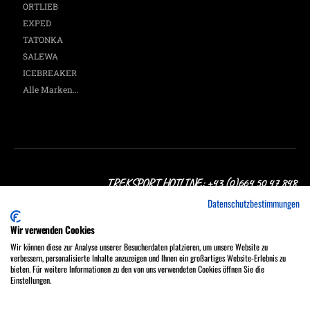
ORTLIEB
EXPED
TATONKA
SALEWA
ICEBREAKER
Alle Marken...
TREKSPORT HOTLINE: +43 (0)664 50 47 848
Datenschutzbestimmungen
Wir verwenden Cookies
Wir können diese zur Analyse unserer Besucherdaten platzieren, um unsere Website zu
verbessern, personalisierte Inhalte anzuzeigen und Ihnen ein großartiges Website-Erlebnis zu
Treksport Outdoor Shop, A-1060 Wien, Stumpergasse 16
bieten. Für weitere Informationen zu den von uns verwendeten Cookies öffnen Sie die
MO - FR 9:30 - 18:00, SA 9:30 - 17:00 Uhr
Einstellungen.
Tel.: +43 (0)664 50 47 848