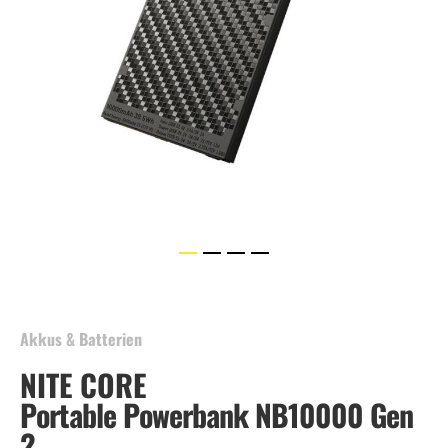
Skip
to
the
beginning
Akkus & Batterien
of
NITE CORE
the
images
Portable Powerbank NB10000 Gen
gallery
2