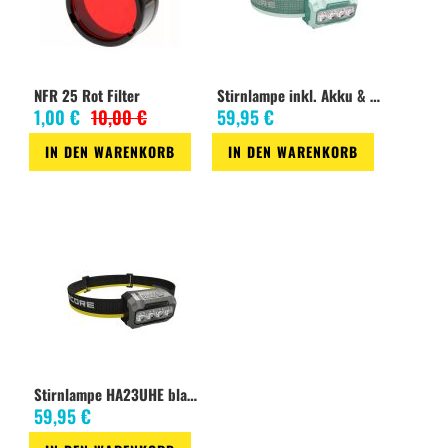
Input:
5V-2,4A / 9V-2A
Output:
USB-C: 5V-3A / 9V-2.22A / 12V-1,68A
USB-A: 5V-3A / 9V-2A / 12V 1,5A
NFR 25 Rot Filter
Stirnlampe inkl. Akku & Batterie grün
Dual Ports: 5V-3A (MAX)
1,00 €
10,00 €
59,95 €
IN DEN WARENKORB
IN DEN WARENKORB
Zur
Zur
Wunschliste
Wunschliste
Stirnlampe HA23UHE black 600 Lumen inkl. Li-Ion Akku
59,95 €