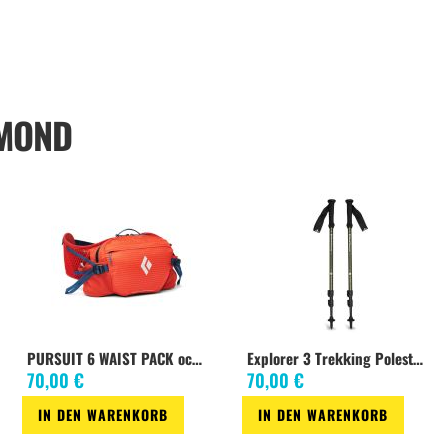
AMOND
PURSUIT 6 WAIST PACK octane-ink blue
Explorer 3 Trekking Polestundra
70,00 €
70,00 €
IN DEN WARENKORB
IN DEN WARENKORB
Zur
Zur
Zur
Zur