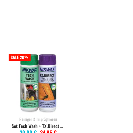
Wunschliste
Vergleichsliste
Wunschliste
Vergleichsliste
SALE 20%
Reinigen & Imprägnieren
Set Tech Wash + TX.Direct Wash-In 2x300ml
20,00 €
24,95 €