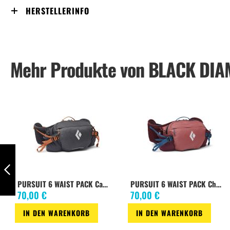
HERSTELLERINFO
Mehr Produkte von BLACK DI
Wo Voya Infinity
PURSUIT 6 WAIST PACK Carbon-Moab Brown
PURSUIT 6 WAIST PACK Cherrywood-Ink Blue
Zurück
70,00 €
70,00 €
IN DEN WARENKORB
IN DEN WARENKORB
Zur
Zur
Zur
Zur