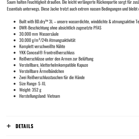
Saum halten Feuchtigkeit draußen. Die leicht verlängerte Rückenpartie sorgt für zus
Essentials unterwegs. Diese Jacke trotzt auch extrem nassen Bedingungen und bleibt 
Built with BD.dry™ 3L – unsere wasserdichte, winddichte & atmungsaktive T
DWR-Beschichtung ohne absichtlich zugesetzte PFAS
30.000 mm Wassersäule
30.000 g/m²/24h Atmungsaktivität
Komplett verschweißte Nähte
YKK Conceal® Frontreißverschluss
Reißverschlüsse unter den Armen zur Belüftung
Verstellbare, kletterhelmkompatible Kapuze
Verstellbare Ärmelbündchen
Zwei Reißverschlusstaschen für die Hände
Size Range: S-XL
Weight: 352 g
Herstellungsland: Vietnam
DETAILS