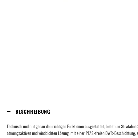
Skip
to
the
beginning
of
the
images
gallery
BESCHREIBUNG
Technisch und mit genau den richtigen Funktionen ausgestattet, bietet die Stratalin
atmungsaktiven und winddichten Lösung, mit einer PFAS-freien DWR-Beschichtung, ei