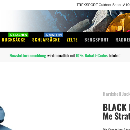
TREKSPORT Outdoor Shop | A1060
& TASCHEN
& MATTEN
RUCKSÄCKE
SCHLAFSÄCKE
ZELTE
BERGSPORT
RADRE
Newsletteranmeldung
wird monatlich mit
10%
Rabatt-Codes
belohnt!
Hardshell Jac
BLACK
Me Strat
Die Strataline Str