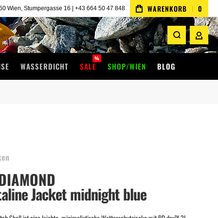
WARENKORB
0
 Wien, Stumpergasse 16 | +43 664 50 47 848
MEIN 
%
ISE
WASSERDICHT
SALE
SHOP/WIEN
BLOG
ken
 DIAMOND
aline Jacket midnight blue
etch Shell ist eine leichte, minimalistische Wetterschutzjacke mit BD.dry™ 3L-