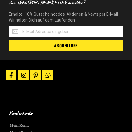
Zum TREKSPORT NEWSLETTER anmelden?
Erhalte -10% Gutscheincodes, Aktionen & News per E-Mail.
Wir halten Dich auf dem Laufenden.
Erhalte
-10%
Gutscheincodes,
ABONNIEREN
Aktionen
&
News
per
E-
facebook
instagram
pinterest
whatsapp
Mail.
Wir
halten
Dich
auf
dem
Laufenden.
Kundenkonto
Mein Konto