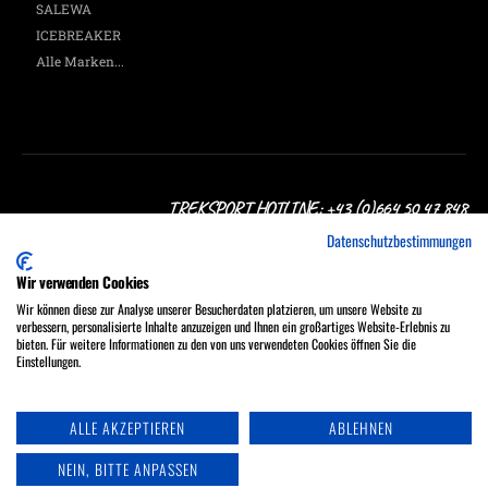
SALEWA
ICEBREAKER
Alle Marken...
TREKSPORT HOTLINE: +43 (0)664 50 47 848
Datenschutzbestimmungen
Wir verwenden Cookies
Wir können diese zur Analyse unserer Besucherdaten platzieren, um unsere Website zu
verbessern, personalisierte Inhalte anzuzeigen und Ihnen ein großartiges Website-Erlebnis zu
Treksport Outdoor Shop, A-1060 Wien, Stumpergasse 16
bieten. Für weitere Informationen zu den von uns verwendeten Cookies öffnen Sie die
MO - FR 9:30 - 18:00, SA 9:30 - 17:00 Uhr
Einstellungen.
Tel.: +43 (0)664 50 47 848
ALLE AKZEPTIEREN
ABLEHNEN
NEIN, BITTE ANPASSEN