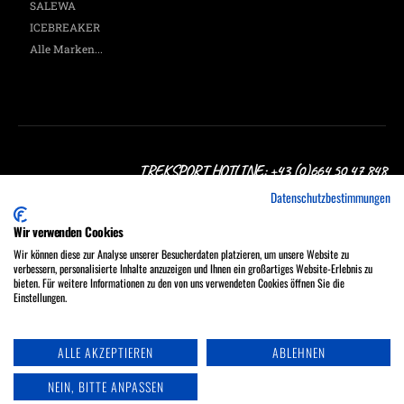
SALEWA
ICEBREAKER
Alle Marken...
TREKSPORT HOTLINE: +43 (0)664 50 47 848
Datenschutzbestimmungen
Wir verwenden Cookies
Wir können diese zur Analyse unserer Besucherdaten platzieren, um unsere Website zu
verbessern, personalisierte Inhalte anzuzeigen und Ihnen ein großartiges Website-Erlebnis zu
Treksport Outdoor Shop, A-1060 Wien, Stumpergasse 16
bieten. Für weitere Informationen zu den von uns verwendeten Cookies öffnen Sie die
MO - FR 9:30 - 18:00, SA 9:30 - 17:00 Uhr
Einstellungen.
Tel.: +43 (0)664 50 47 848
ALLE AKZEPTIEREN
ABLEHNEN
NEIN, BITTE ANPASSEN