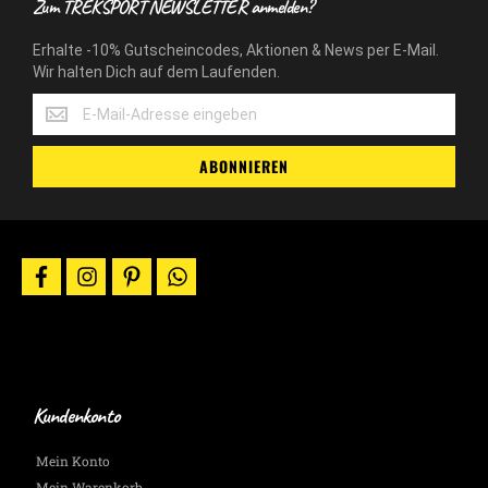
Zum TREKSPORT NEWSLETTER anmelden?
Erhalte -10% Gutscheincodes, Aktionen & News per E-Mail.
Wir halten Dich auf dem Laufenden.
Erhalte
-10%
Gutscheincodes,
ABONNIEREN
Aktionen
&
News
per
E-
facebook
instagram
pinterest
whatsapp
Mail.
Wir
halten
Dich
auf
dem
Laufenden.
Kundenkonto
Mein Konto
Mein Warenkorb