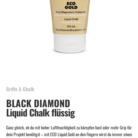
Skip
to
the
beginning
Griffe & Chalk
of
BLACK DIAMOND
the
images
Liquid Chalk flüssig
gallery
Ganz gleich, ob du mit hoher Luftfeuchtigkeit zu kämpfen hast oder mehr Grip für
dein Projekt benötigst – mit ECO Liquid Gold an den Fingern wirst du immer einen