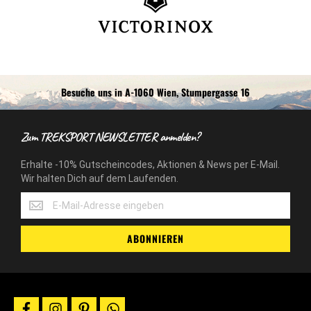
Besuche uns in A-1060 Wien, Stumpergasse 16
Zum TREKSPORT NEWSLETTER anmelden?
Erhalte -10% Gutscheincodes, Aktionen & News per E-Mail.
Wir halten Dich auf dem Laufenden.
Erhalte
-10%
Gutscheincodes,
ABONNIEREN
Aktionen
&
News
per
E-
Mail.