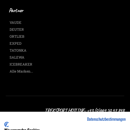
Partner
VAUDE
DEUTER
ORTLIEB
EXPED
TATONKA
SALEWA
ICEBREAKER
Alle Marken...
TREKSPORT HOTLINE: +43 (0)664 50 47 848
Datenschutzbestimmungen