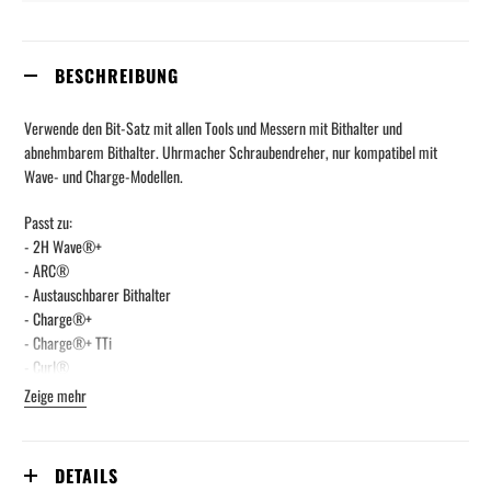
BESCHREIBUNG
Verwende den Bit-Satz mit allen Tools und Messern mit Bithalter und
abnehmbarem Bithalter. Uhrmacher Schraubendreher, nur kompatibel mit
Wave- und Charge-Modellen.
Passt zu:
- 2H Wave®+
- ARC®
- Austauschbarer Bithalter
- Charge®+
- Charge®+ TTi
- Curl®
- MUT®
Zeige mehr
- Signal®
- Skeletool®
- Skeletool® CX
DETAILS
- Skeletool® RX