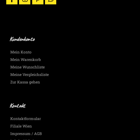
facebook
instagram
pinterest
whatsapp
Wir
halten
Dich
auf
dem
Laufenden.
Kundenkonto
Mein Konto
Mein Warenkorb
Meine Wunschliste
Meine Vergleichsliste
Zur Kassa gehen
Kontakt
Kontaktformular
Filiale Wien
Impressum / AGB