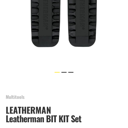
Skip
to
the
beginning
Multitools
of
LEATHERMAN
the
images
Leatherman BIT KIT Set
gallery