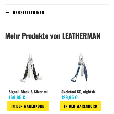
- Surge®
- Wave®+
HERSTELLERINFO
Mehr Produkte von LEATHERMAN
Signal, Black & Silver mit Nylon Holster
Skeletool CX, nightshade
169,95 €
129,95 €
IN DEN WARENKORB
IN DEN WARENKORB
Zur
Zur