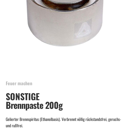
Skip
to
the
beginning
Feuer machen
of
SONSTIGE
the
images
Brennpaste 200g
gallery
Gelierter Brennspiritus (Ethanolbasis). Verbrennt völlig rückstandsfrei, geruchs-
und rußfrei.