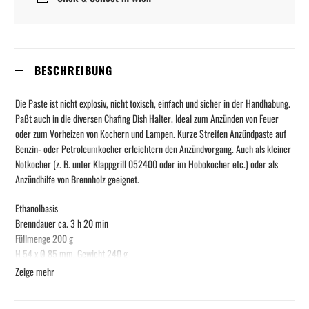
BESCHREIBUNG
Die Paste ist nicht explosiv, nicht toxisch, einfach und sicher in der Handhabung.
Paßt auch in die diversen Chafing Dish Halter. Ideal zum Anzünden von Feuer
oder zum Vorheizen von Kochern und Lampen. Kurze Streifen Anzündpaste auf
Benzin- oder Petroleumkocher erleichtern den Anzündvorgang. Auch als kleiner
Notkocher (z. B. unter Klappgrill 052400 oder im Hobokocher etc.) oder als
Anzündhilfe von Brennholz geeignet.
Ethanolbasis
Brenndauer ca. 3 h 20 min
Füllmenge 200 g
H 54 x Ø 85 mm, Gewicht 240 g
Zeige mehr
Gefahrguthinweise: - Gefahr: H225, P210, P102, P403, P233.