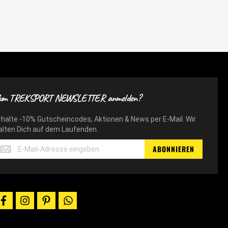
um TREKSPORT NEWSLETTER anmelden?
rhalte -10% Gutscheincodes, Aktionen & News per E-Mail. Wir
alten Dich auf dem Laufenden.
rhalte
ABONNIEREN
10%
utscheincodes,
ktionen
ews
facebook
instagram
pinterest
whatsapp
er
-
il.