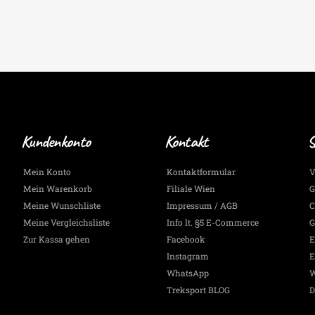
Kundenkonto
Kontakt
S
Mein Konto
Kontaktformular
V
Mein Warenkorb
Filiale Wien
G
Meine Wunschliste
Impressum / AGB
C
Meine Vergleichsliste
Info lt. §5 E-Commerce
G
Zur Kassa gehen
Facebook
E
Instagram
E
WhatsApp
W
Treksport BLOG
D