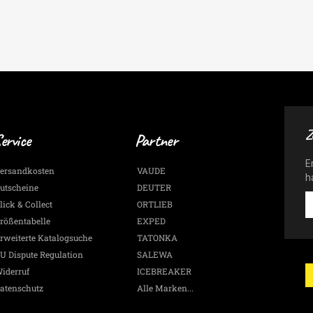
Z
ervice
Partner
E
ersandkosten
VAUDE
h
utscheine
DEUTER
E
lick & Collect
ORTLIEB
-
rößentabelle
EXPED
G
rweiterte Katalogsuche
TATONKA
A
&
U Dispute Regulation
SALEWA
N
iderruf
ICEBREAKER
p
atenschutz
Alle Marken...
E
Ma