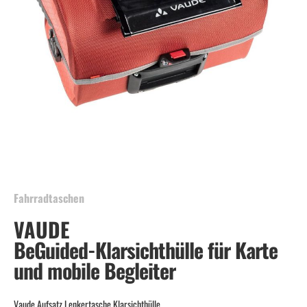
Skip
to
the
beginning
Fahrradtaschen
of
VAUDE
the
images
BeGuided-Klarsichthülle für Karte
gallery
und mobile Begleiter
Vaude Aufsatz Lenkertasche Klarsichthülle