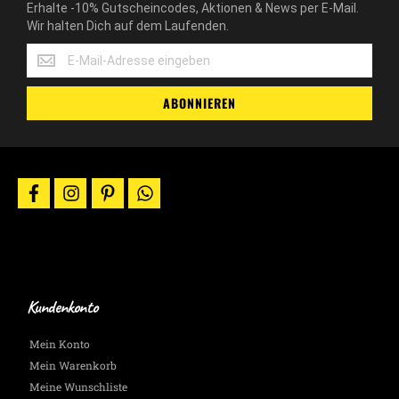
Erhalte -10% Gutscheincodes, Aktionen & News per E-Mail.
Wir halten Dich auf dem Laufenden.
Erhalte
-10%
Gutscheincodes,
ABONNIEREN
Aktionen
&
News
per
E-
facebook
instagram
pinterest
whatsapp
Mail.
Wir
halten
Dich
auf
dem
Laufenden.
Kundenkonto
Mein Konto
Mein Warenkorb
Meine Wunschliste