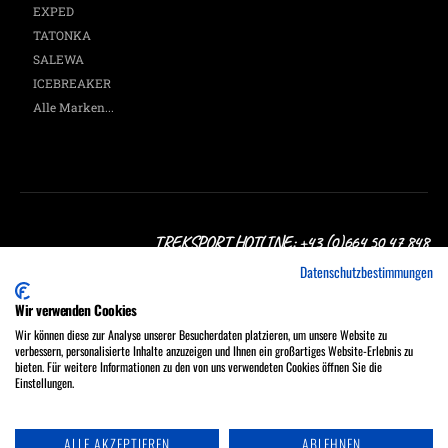
EXPED
TATONKA
SALEWA
ICEBREAKER
Alle Marken...
TREKSPORT HOTLINE: +43 (0)664 50 47 848
Datenschutzbestimmungen
Wir verwenden Cookies
Wir können diese zur Analyse unserer Besucherdaten platzieren, um unsere Website zu
verbessern, personalisierte Inhalte anzuzeigen und Ihnen ein großartiges Website-Erlebnis zu
Treksport Outdoor Shop, A-1060 Wien, Stumpergasse 16
bieten. Für weitere Informationen zu den von uns verwendeten Cookies öffnen Sie die
MO - FR 9:30 - 18:00, SA 9:30 - 17:00 Uhr
Einstellungen.
Tel.: +43 (0)664 50 47 848
ALLE AKZEPTIEREN
ABLEHNEN