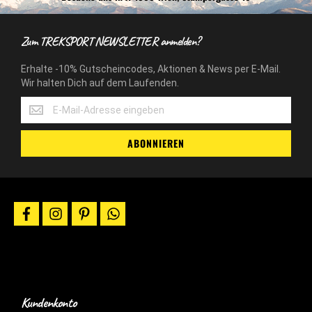
Zum TREKSPORT NEWSLETTER anmelden?
Erhalte -10% Gutscheincodes, Aktionen & News per E-Mail.
Wir halten Dich auf dem Laufenden.
Erhalte
-10%
Gutscheincodes,
ABONNIEREN
Aktionen
&
News
per
E-
facebook
instagram
pinterest
whatsapp
Mail.
Wir
halten
Dich
auf
dem
Laufenden.
Kundenkonto