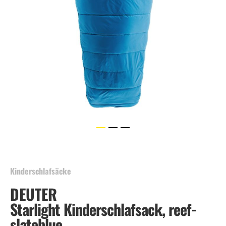
Skip
to
the
beginning
Kinderschlafsäcke
of
DEUTER
the
images
Starlight Kinderschlafsack, reef-
gallery
slateblue