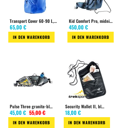
Transport Cover 60-90 L, cobalt
Kid Comfort Pro, midnight
65,00 €
450,00 €
IN DEN WARENKORB
IN DEN WARENKORB
Zur
Zur
Wunschliste
Wunschliste
Pulse Three granite-black
Security Wallet II, black
45,00 €
55,00 €
18,00 €
IN DEN WARENKORB
IN DEN WARENKORB