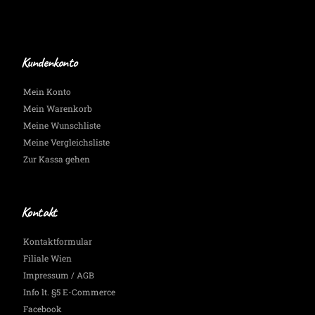
halten
Dich
auf
dem
Laufenden.
Kundenkonto
Mein Konto
Mein Warenkorb
Meine Wunschliste
Meine Vergleichsliste
Zur Kassa gehen
Kontakt
Kontaktformular
Filiale Wien
Impressum / AGB
Info lt. §5 E-Commerce
Facebook