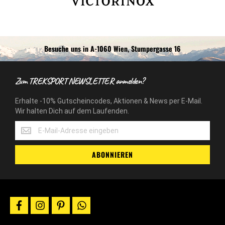
Besuche uns in A-1060 Wien, Stumpergasse 16
Zum TREKSPORT NEWSLETTER anmelden?
Erhalte -10% Gutscheincodes, Aktionen & News per E-Mail.
Wir halten Dich auf dem Laufenden.
Erhalte
-10%
Gutscheincodes,
ABONNIEREN
Aktionen
&
News
per
E-
facebook
instagram
pinterest
whatsapp
Mail.
Wir