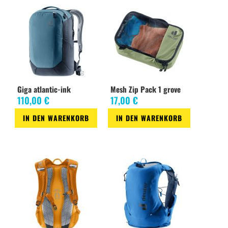
- Brillenhalterung am Schultergurt
- Schlaufen für Helmhalterung (Helmhalterung nicht im Lieferumfang
enthalten)
- Verstärkte Reißverschluss-Schlaufen
- SOS-Label mit Notrufnummern
- Lite System
- 100% Recycled Industrial Waste
- PFAS frei
Giga atlantic-ink
Mesh Zip Pack 1 grove
110,00 €
17,00 €
IN DEN WARENKORB
IN DEN WARENKORB
Zur
Zur
Wunschliste
Wunschliste