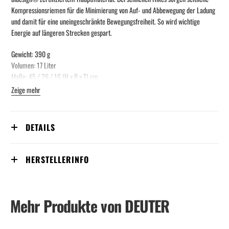
Kompressionsriemen für die Minimierung von Auf- und Abbewegung der Ladung
und damit für eine uneingeschränkte Bewegungsfreiheit. So wird wichtige
Energie auf längeren Strecken gespart.
Gewicht: 390 g
Volumen: 17 Liter
Maße: 45 / 26 / 16 (H x B x T) cm
Zuladungsempfehlung: 2 - 5 kg
Zeige mehr
Körpergröße: 158 - 195 cm
- Leichtgewicht
DETAILS
- Stufenlos verstellbarer Brustgurt
- Ergonomisch gepolsterte Schulterträger
- Abnehmbarer Bauchgurt
HERSTELLERINFO
- Lastübertragung auf die Hüftflossen durch beweglichen V-förmigen Rahmen
- Zwei elastische Seitentaschen
- Wertsachenfach
- Schlüsselclip
Mehr Produkte von DEUTER
- Stretch-Innenfach zum Verstauen nasser Kleidung oder der Trinkblase
- Vorrichtung für Trinksystem (2.0 Liter)