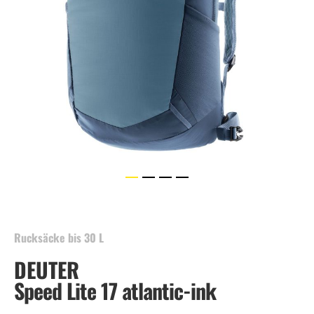
Skip
to
the
beginning
Rucksäcke bis 30 L
of
DEUTER
the
images
Speed Lite 17 atlantic-ink
gallery