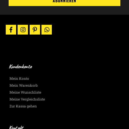
ABONNIEREN
Aktionen
&
News
per
E-
facebook
instagram
pinterest
whatsapp
Mail.
Wir
halten
Dich
auf
dem
Laufenden.
Kundenkonto
Mein Konto
Mein Warenkorb
Meine Wunschliste
Meine Vergleichsliste
Zur Kassa gehen
Kontakt