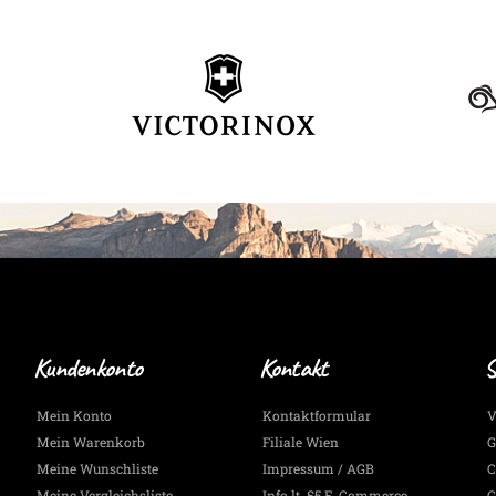
Kundenkonto
Kontakt
S
Mein Konto
Kontaktformular
V
Mein Warenkorb
Filiale Wien
G
Meine Wunschliste
Impressum / AGB
C
Meine Vergleichsliste
Info lt. §5 E-Commerce
G