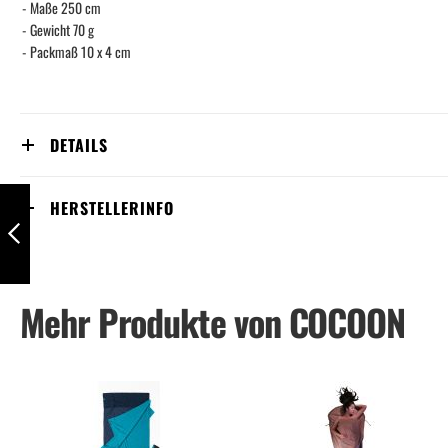
- Maße 250 cm
- Gewicht 70 g
- Packmaß 10 x 4 cm
DETAILS
Travel Hammock
HERSTELLERINFO
285x190cm island
green, double
Zurück
Mehr Produkte von COCOON