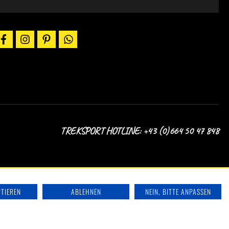
utscheincodes,
ktionen
ews
facebook
instagram
pinterest
whatsapp
er
-
il.
ir
alten
ich
uf
em
aufenden.
TREKSPORT HOTLINE: +43 (0)664 50 47 848
PTIEREN
ABLEHNEN
NEIN, BITTE ANPASSEN