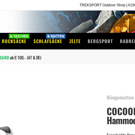
TREKSPORT Outdoor Shop | A1060
& TASCHEN
& MATTEN
RUCKSÄCKE
SCHLAFSÄCKE
ZELTE
BERGSPORT
RADRE
Newsletteranmeldung
wird monatlich mit
10%
Rabatt-Codes
belohnt!
Hängematten
COCOO
Hammock
Superleichte Ham