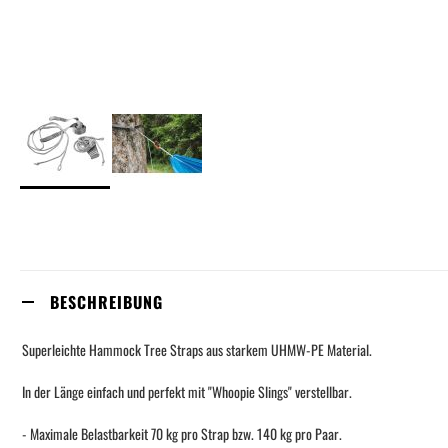
Skip
to
the
beginning
of
the
BESCHREIBUNG
images
gallery
Superleichte Hammock Tree Straps aus starkem UHMW-PE Material.
In der Länge einfach und perfekt mit "Whoopie Slings" verstellbar.
- Maximale Belastbarkeit 70 kg pro Strap bzw. 140 kg pro Paar.