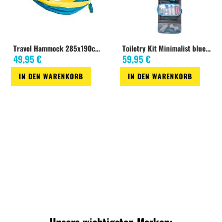
Travel Hammock 285x190cm island green, double
Toiletry Kit Minimalist blue, hanging
49,95 €
59,95 €
IN DEN WARENKORB
IN DEN WARENKORB
Zur
Zur
Zur
Zur
Wunschliste
Vergleichsliste
Wunschliste
Vergleichsliste