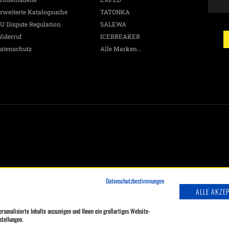
G
rweiterte Katalogsuche
TATONKA
A
&
U Dispute Regulation
SALEWA
N
iderruf
ICEBREAKER
p
atenschutz
Alle Marken...
E
Ma
W
h
D
a
d
L
Datenschutzbestimmungen
ALLE AKZE
rsonalisierte Inhalte anzuzeigen und Ihnen ein großartiges Website-
stellungen.