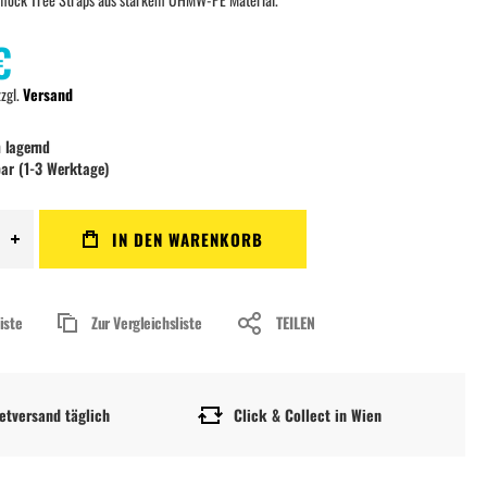
€
zzgl.
Versand
 lagernd
bar (1-3 Werktage)
IN DEN WARENKORB
iste
Zur Vergleichsliste
TEILEN
etversand täglich
Click & Collect in Wien