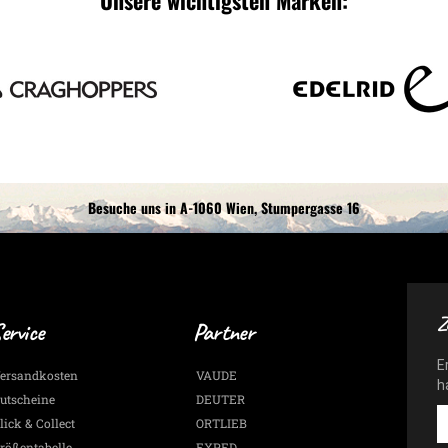
Unsere wichtigsten Marken:
Besuche uns in A-1060 Wien, Stumpergasse 16
Z
ervice
Partner
E
ersandkosten
VAUDE
h
utscheine
DEUTER
E
lick & Collect
ORTLIEB
-
rößentabelle
EXPED