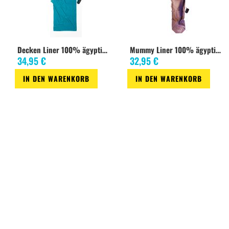
Decken Liner 100% ägyptische Baumwolle tuareg/laguna blue
Mummy Liner 100% ägyptische baumwolle khaki
34,95 €
32,95 €
IN DEN WARENKORB
IN DEN WARENKORB
Zur
Zur
Zur
Zur
Wunschliste
Vergleichsliste
Wunschliste
Vergleichsliste