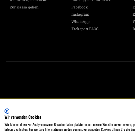
Zur Kassa gehen
Facebook
E
Instagram
E
WhatsApp
W
Treksport BLOG
D
Treksport Outdoor Shop, A-1060 Wien, Stumpergasse 16
MO - FR 9:30 - 18:00, SA 9:30 - 17:00 Uhr
Wir verwenden Cookies
Tel.: +43 (0)664 50 47 848
Wir können diese zur Analyse unserer Besucherdaten platzieren, um unsere Website zu verbessern, pe
Erlebnis zu bieten. Für weitere Informationen zu den von uns verwendeten Cookies öffnen Sie die Ein