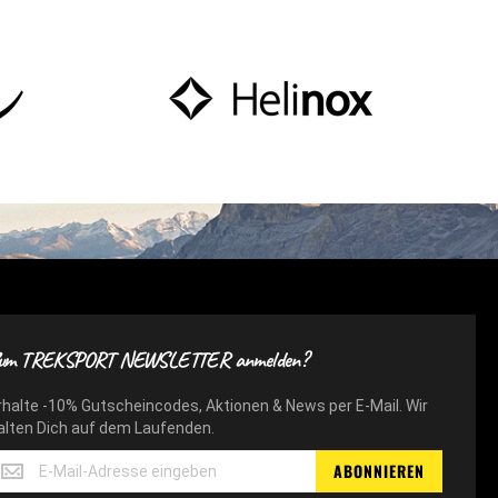
um TREKSPORT NEWSLETTER anmelden?
rhalte -10% Gutscheincodes, Aktionen & News per E-Mail. Wir
alten Dich auf dem Laufenden.
rhalte
ABONNIEREN
10%