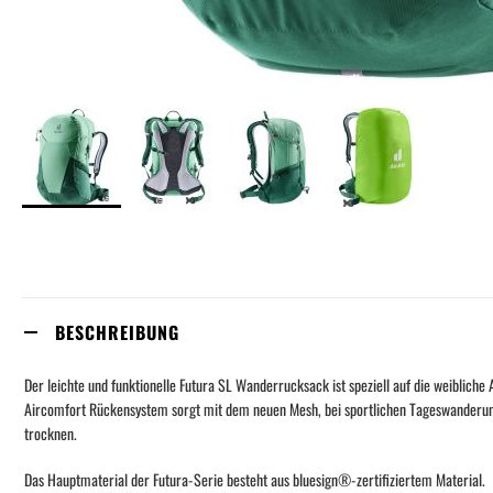
Skip
to
the
beginning
of
the
BESCHREIBUNG
images
gallery
Der leichte und funktionelle Futura SL Wanderrucksack ist speziell auf die weiblic
Aircomfort Rückensystem sorgt mit dem neuen Mesh, bei sportlichen Tageswanderunge
trocknen.
Das Hauptmaterial der Futura-Serie besteht aus bluesign®-zertifiziertem Material.