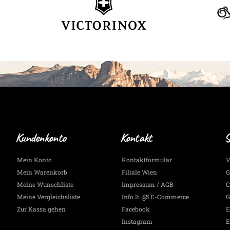
Kundenkonto
Kontakt
S
Mein Konto
Kontaktformular
V
Mein Warenkorb
Filiale Wien
G
Meine Wunschliste
Impressum / AGB
C
Meine Vergleichsliste
Info lt. §5 E-Commerce
G
Zur Kassa gehen
Facebook
E
Instagram
E