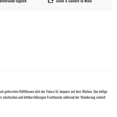
etversand täglich
Click & Collect in Wien
sch geformten Hüftflossen sitzt der Futura SL bequem auf dem Rücken. Das luftige
er elastischen und luftdurchlässigen Fronttasche während der Wanderung schnell