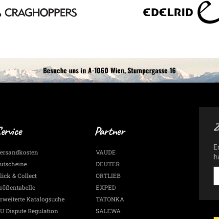
Besuche uns in A-1060 Wien, Stumpergasse 16
Z
ervice
Partner
E
ersandkosten
VAUDE
h
utscheine
DEUTER
E
lick & Collect
ORTLIEB
-
rößentabelle
EXPED
G
rweiterte Katalogsuche
TATONKA
A
&
U Dispute Regulation
SALEWA