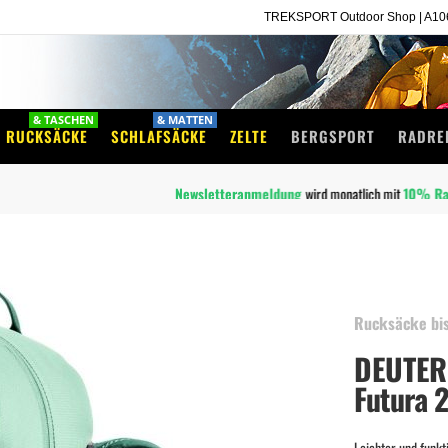
TREKSPORT Outdoor Shop | A1060
& TASCHEN
& MATTEN
RUCKSÄCKE
SCHLAFSÄCKE
ZELTE
BERGSPORT
RADRE
Newsletteranmeldung
wird monatlich mit
10%
Rabatt-Codes
belohnt!
Rucksäcke bis
DEUTER
Futura 
Leichter und funk