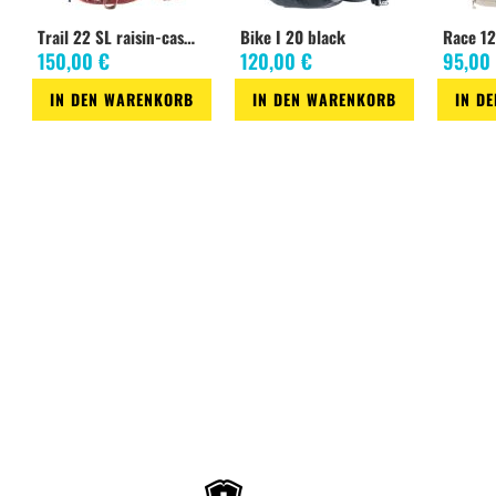
Trail 22 SL raisin-caspia
Bike I 20 black
Race 12
150,00 €
120,00 €
95,00
IN DEN WARENKORB
IN DEN WARENKORB
IN D
Zur
Zur
Zur
Zur
Zur
Zur
Wunschliste
Vergleichsliste
Wunschliste
Vergleichsliste
Wunsch
Verglei