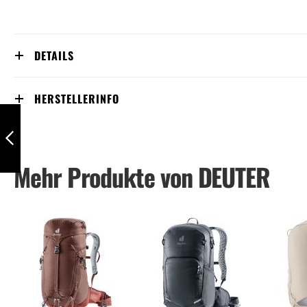
DETAILS
HERSTELLERINFO
Fox 30 masala-
cherry
Mehr Produkte von DEUTER
Zurück