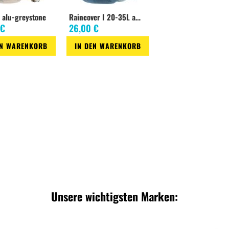
 alu-greystone
Raincover I 20-35L ara
 €
26,00 €
EN WARENKORB
IN DEN WARENKORB
Zur
Zur
liste
chsliste
Wunschliste
Vergleichsliste
Unsere wichtigsten Marken: