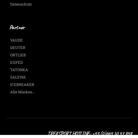
Datenschutz
Partner
VAUDE
DEUTER
ORTLIEB
EXPED
TATONKA
SALEWA
ICEBREAKER
Alle Marken...
TREKSPORT HOTLINE: +43 (0)664 50 47 848