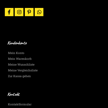
per
E-
facebook
instagram
pinterest
whatsapp
Mail.
Wir
halten
Dich
auf
dem
Laufenden.
Kundenkonto
Mein Konto
Mein Warenkorb
Meine Wunschliste
Meine Vergleichsliste
Zur Kassa gehen
Kontakt
Kontaktformular