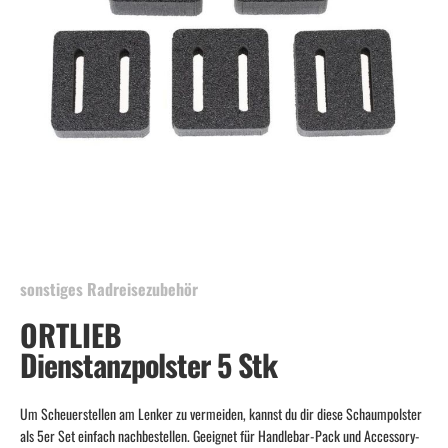
Skip
to
the
beginning
sonstiges Radreisezubehör
of
ORTLIEB
the
images
Dienstanzpolster 5 Stk
gallery
Um Scheuerstellen am Lenker zu vermeiden, kannst du dir diese Schaumpolster
als 5er Set einfach nachbestellen. Geeignet für Handlebar-Pack und Accessory-