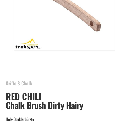
Skip
to
the
beginning
Griffe & Chalk
of
RED CHILI
the
images
Chalk Brush Dirty Hairy
gallery
Holz-Boulderbürste